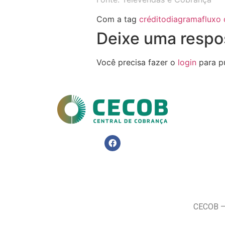
Com a tag
crédito
diagrama
fluxo 
Deixe uma respo
Você precisa fazer o
login
para pu
CECOB – 