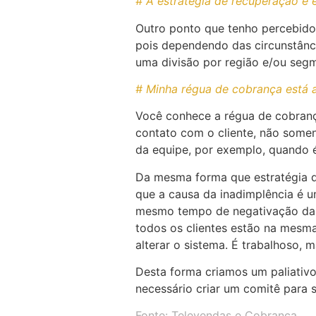
# A estratégia de recuperação é
Outro ponto que tenho percebido
pois dependendo das circunstânci
uma divisão por região e/ou segm
# Minha régua de cobrança está a
Você conhece a régua de cobranç
contato com o cliente, não some
da equipe, por exemplo, quando é
Da mesma forma que estratégia de
que a causa da inadimplência é 
mesmo tempo de negativação das 
todos os clientes estão na mesma
alterar o sistema. É trabalhoso, m
Desta forma criamos um paliativo
necessário criar um comitê para 
Fonte: Televendas e Cobrança