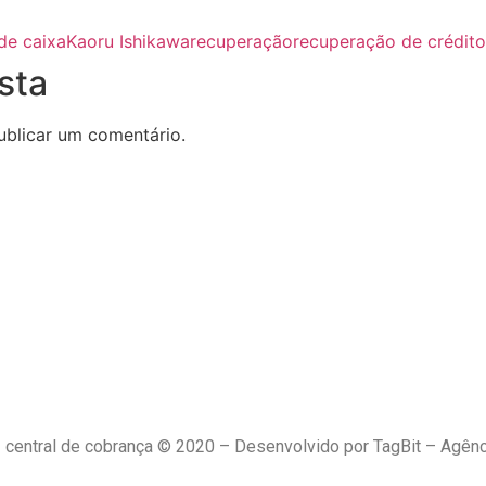
de caixa
Kaoru Ishikawa
recuperação
recuperação de crédito
sta
blicar um comentário.
central de cobrança © 2020 – Desenvolvido por TagBit – Agênci