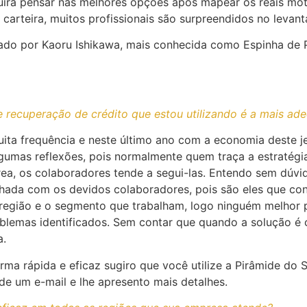
uirá pensar nas melhores opções após mapear os reais mot
arteira, muitos profissionais são surpreendidos no levant
ado por Kaoru Ishikawa, mais conhecida como Espinha de P
 recuperação de crédito que estou utilizando é a mais ad
ta frequência e neste último ano com a economia deste je
lgumas reflexões, pois normalmente quem traça a estratég
ea, os colaboradores tende a segui-las. Entendo sem dúvid
ada com os devidos colaboradores, pois são eles que co
a região e o segmento que trabalham, logo ninguém melhor 
oblemas identificados. Sem contar que quando a solução é 
a.
rma rápida e eficaz sugiro que você utilize a Pirâmide do 
e um e-mail e lhe apresento mais detalhes.