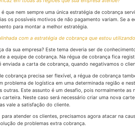
 eficaz em todas as regiões que sua empresa atende?
 é que nem sempre uma única estratégia de cobrança servi
as os possíveis motivos de não pagamento variam. Se a eq
ento para montar a melhor estratégia.
linhada com a estratégia de cobrança que estou utilizand
a da sua empresa? Este tema deveria ser de conheciment
nte a equipe de cobrança. Na régua de cobrança fica regi
 enviada a carta de cobrança, quando negativamos o client
 cobrança precisa ser flexível, a régua de cobrança també
um problema de logística em uma determinada região e nes
outras. Este assunto é um desafio, pois normalmente as 
 carteira. Neste caso será necessário criar uma nova carte
as vale a satisfação do cliente.
 para atender os clientes, precisamos agora atacar na cau
solução de problemas extra cobrança.