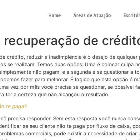
Home
Áreas de Atuação
Escritó
 recuperação de crédito
 crédito, reduzir a inadimplência é o desejo de qualquer p
os se realizam. Temos duas opões: Uma é colocar culpa n
tes simplesmente não pagam, e a segunda é se questionar 
podemos fazer para melhorar. É logico que esta opção é m
uma vez por mês você precisa se questionar, se possível f
ra ter a certeza que não alcançou o resultado.
ão te paga?
ocê precisa responder. Sem esta resposta você nunca conseg
dentificar se seu cliente não te paga por fluxo de caixa, 
 problemas comerciais, pode existir a necessidade de criar